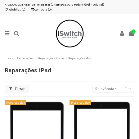
APOIO AO CLIENTE: +351 91 515 15 11 (Chamada para rede móvel nacional)
Wishlist (
0
)
Compare (
0
)
0
Início
Reparações
Reparações Apple
Reparações iPad
Reparações iPad
Filtrar
Relevância
11
Preço reduzido
Preço reduzido