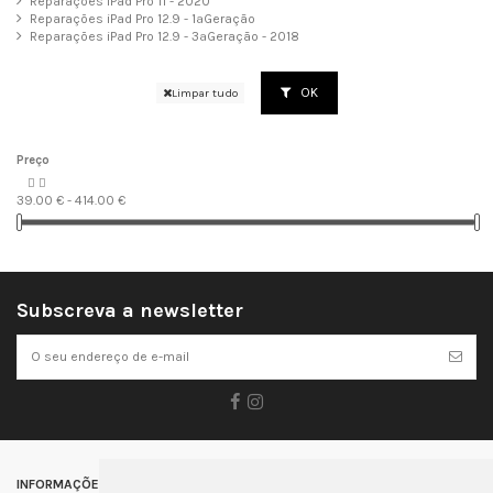
Reparações iPad Pro 11 - 2020
Reparações iPad Pro 12.9 - 1ªGeração
Reparações iPad Pro 12.9 - 3ªGeração - 2018
OK
Limpar tudo
Preço


39.00 € - 414.00 €
Subscreva a newsletter
INFORMAÇÕES