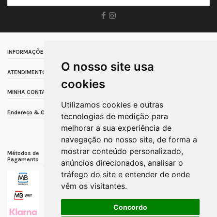
INFORMAÇÕES
O nosso site usa
ATENDIMENTO AO CLIENTE
cookies
MINHA CONTA
Utilizamos cookies e outras
Endereço & Contacto
tecnologias de medição para
melhorar a sua experiência de
navegação no nosso site, de forma a
mostrar conteúdo personalizado,
Métodos de
Métodos de Envio
Outras Informações
Pagamento
anúncios direcionados, analisar o
tráfego do site e entender de onde
vêm os visitantes.
Concordo