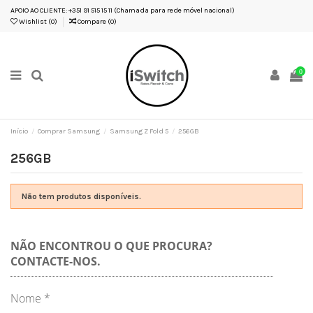
APOIO AO CLIENTE: +351 91 515 15 11 (Chamada para rede móvel nacional)
Wishlist (
0
)
Compare (
0
)
0
Início
Comprar Samsung
Samsung Z Fold 5
256GB
256GB
Não tem produtos disponíveis.