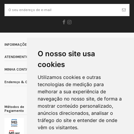
INFORMAÇÕES
O nosso site usa
ATENDIMENTO AO CLIENTE
cookies
MINHA CONTA
Utilizamos cookies e outras
Endereço & Contacto
tecnologias de medição para
melhorar a sua experiência de
navegação no nosso site, de forma a
mostrar conteúdo personalizado,
Métodos de
Métodos de Envio
Outras Informações
Pagamento
anúncios direcionados, analisar o
tráfego do site e entender de onde
vêm os visitantes.