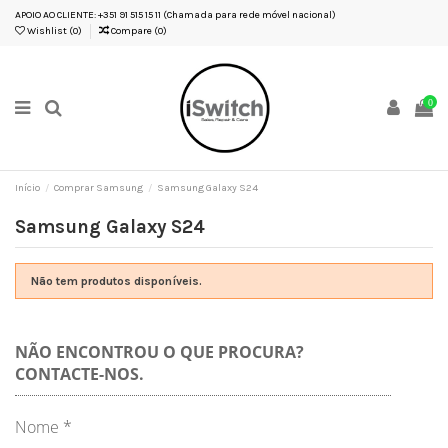
APOIO AO CLIENTE: +351 91 515 15 11 (Chamada para rede móvel nacional)
Wishlist (
0
)
Compare (
0
)
0
Início
Comprar Samsung
Samsung Galaxy S24
Samsung Galaxy S24
Não tem produtos disponíveis.