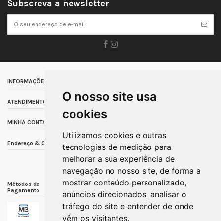
Subscreva a newsletter
INFORMAÇÕES
O nosso site usa
ATENDIMENTO AO CLIENTE
cookies
MINHA CONTA
Utilizamos cookies e outras
Endereço & Contacto
tecnologias de medição para
melhorar a sua experiência de
navegação no nosso site, de forma a
mostrar conteúdo personalizado,
Métodos de
Métodos de Envio
Outras Informações
Pagamento
anúncios direcionados, analisar o
tráfego do site e entender de onde
vêm os visitantes.