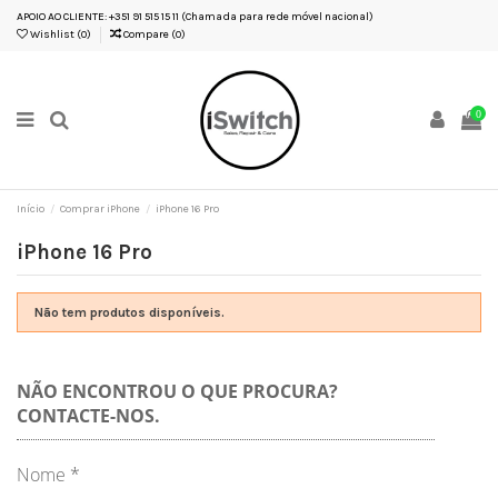
APOIO AO CLIENTE: +351 91 515 15 11 (Chamada para rede móvel nacional)
Wishlist (
0
)
Compare (
0
)
0
Início
Comprar iPhone
iPhone 16 Pro
iPhone 16 Pro
Não tem produtos disponíveis.