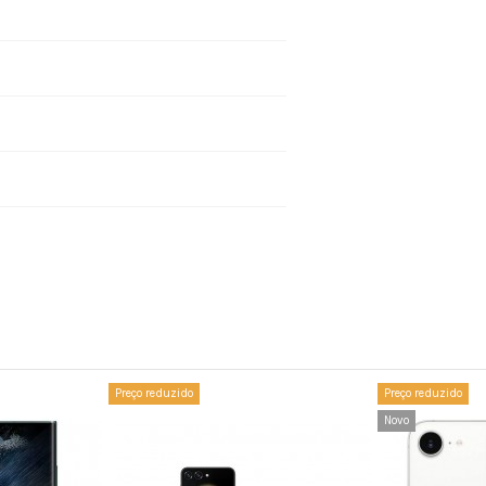
512Gb
Preço reduzido
Preço reduzido
Novo