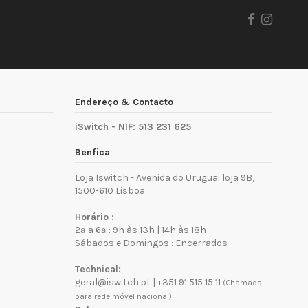
Endereço & Contacto
iSwitch - NIF: 513 231 625
Benfica
Loja Iswitch - Avenida do Uruguai loja 9B,
1500-610 Lisboa
Horário :
2ª a 6ª : 9h às 13h | 14h às 18h
Sábados e Domingos : Encerrados
Technical:
geral@iswitch.pt
|
+351 91 515 15 11
(Chamada
para rede móvel nacional)