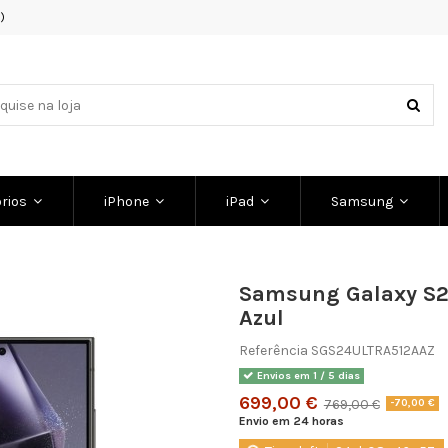
)
rios
iPhone
iPad
Samsung
Samsung Galaxy S24
Azul
Referência
SGS24ULTRA512AAZ
Envios em 1 / 5 dias
699,00 €
769,00 €
-70,00 €
Envio em 24 horas