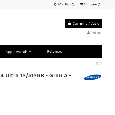
Wishlist (
0
)
Compare (
0
)
Carrinho
/
Vazio
Entrar
Retomas
Apple Watch
 Ultra 12/512GB - Grau A -