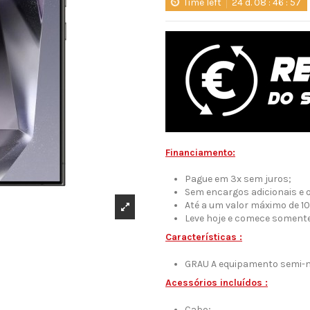
Time left
24
d.
08
:
46
:
56
Financiamento:
Pague em 3x sem juros;
Sem encargos adicionais e 
Até a um valor máximo de 1
Leve hoje e comece somente 
Características :
GRAU A equipamento semi-
Acessórios incluídos :
Cabo;