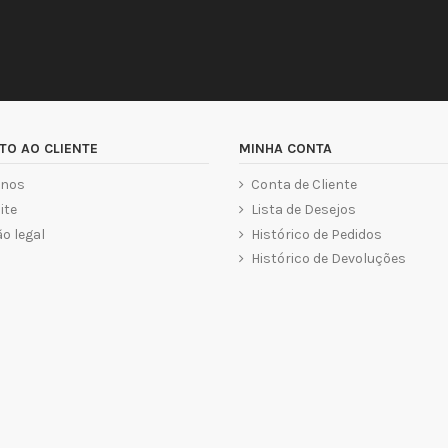
TO AO CLIENTE
MINHA CONTA
-nos
Conta de Cliente
ite
Lista de Desejos
o legal
Histórico de Pedidos
Histórico de Devoluções