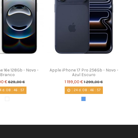
e 16e 128Gb - Novo -
Apple iPhone 17 Pro 256Gb - Novo -
Branco
Azul Escuro
00 €
1 199,00 €
629,00 €
1 299,00 €
4
d.
08
:
46
:
56
24
d.
08
:
46
:
56
Branco
Azul