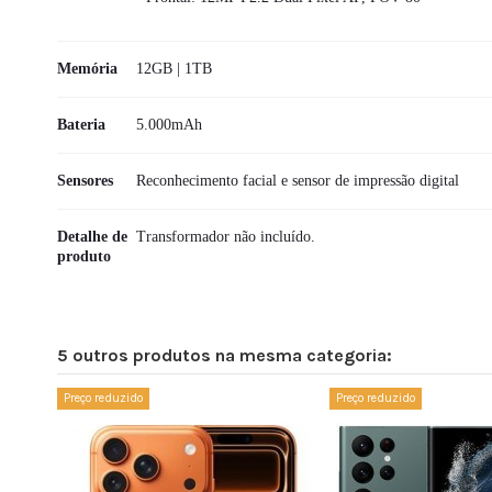
Memória
12GB | 1TB
Bateria
5.000mAh
Sensores
Reconhecimento facial e sensor de impressão digital
Detalhe de
Transformador não incluído.
produto
No reviews
Capacidade
5 outros produtos na mesma categoria:
Disponível
7 Itens
Preço reduzido
Preço reduzido