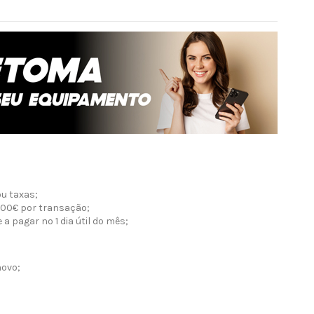
ou taxas;
000€ por transação;
a pagar no 1 dia útil do mês;
novo;