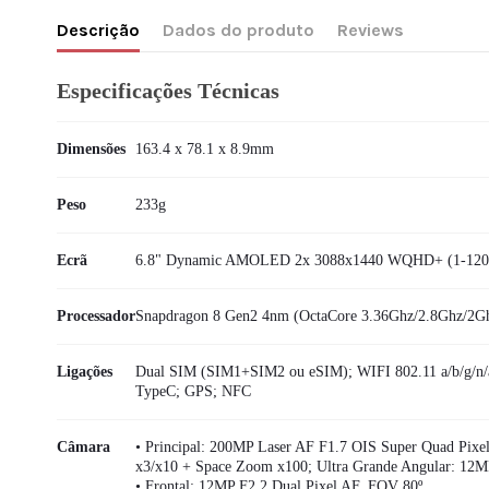
Descrição
Dados do produto
Reviews
Especificações Técnicas
Dimensões
163.4 x 78.1 x 8.9mm
Peso
233g
Ecrã
6.8" Dynamic AMOLED 2x 3088x1440 WQHD+ (1-12
Processador
Snapdragon 8 Gen2 4nm (OctaCore 3.36Ghz/2.8Ghz/2G
Ligações
Dual SIM (SIM1+SIM2 ou eSIM); WIFI 802.11 a/b/g/n
TypeC; GPS; NFC
Câmara
• Principal: 200MP Laser AF F1.7 OIS Super Quad Pixel
x3/x10 + Space Zoom x100; Ultra Grande Angular: 12MP
• Frontal: 12MP F2.2 Dual Pixel AF, FOV 80º