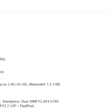
0Hz)
hz)
/ac/ax 2.4G+5G+6G; Bluetooth® 5.3; USB
; Teleobjetiva: Dual 10MP F2.4/F4.9 OIS
 F2.2 120º + DualPixel