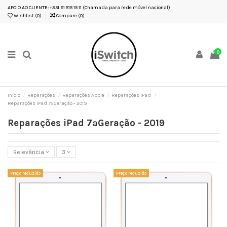
APOIO AO CLIENTE: +351 91 515 15 11 (Chamada para rede móvel nacional)
Wishlist (
0
)
Compare (
0
)
0
Início
Reparações
Reparações Apple
Reparações iPad
Reparações iPad 7ªGeração - 2019
Reparações iPad 7ªGeração - 2019
Relevância
3
Preço reduzido
Preço reduzido