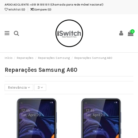
APOIO AO CLIENTE: +351 91 515 15 11 (Chamada para rede móvel nacional)
Wishlist (
0
)
Compare (
0
)
0
Início
Reparações
Reparações Samsung
Reparações Samsung A60
Reparações Samsung A60
Relevância
3