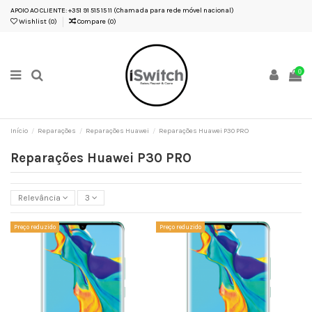
APOIO AO CLIENTE: +351 91 515 15 11 (Chamada para rede móvel nacional)
Wishlist (
0
)
Compare (
0
)
0
Início
Reparações
Reparações Huawei
Reparações Huawei P30 PRO
Reparações Huawei P30 PRO
Relevância
3
Preço reduzido
Preço reduzido