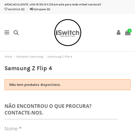
APOIO AO CLIENTE: +351 91 515 15 11 (Chamada para rede móvel nacional)
Wishlist (
0
)
Compare (
0
)
0
Início
Comprar Samsung
Samsung Z Flip 4
Samsung Z Flip 4
Não tem produtos disponíveis.