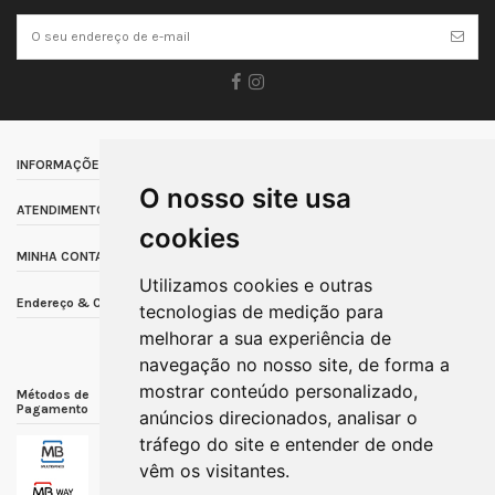
INFORMAÇÕES
O nosso site usa
ATENDIMENTO AO CLIENTE
cookies
MINHA CONTA
Utilizamos cookies e outras
Endereço & Contacto
tecnologias de medição para
melhorar a sua experiência de
navegação no nosso site, de forma a
mostrar conteúdo personalizado,
Métodos de
Métodos de Envio
Outras Informações
Pagamento
anúncios direcionados, analisar o
tráfego do site e entender de onde
vêm os visitantes.